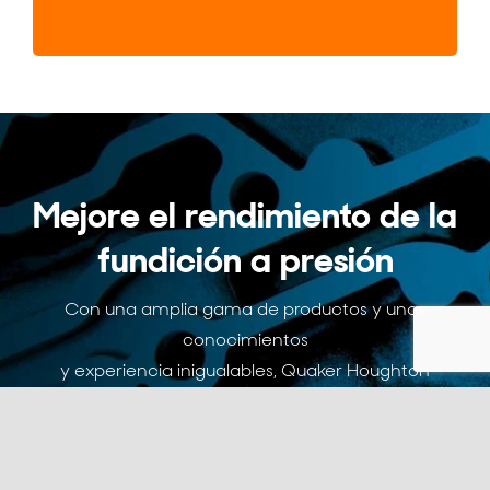
e
r
i
f
i
c
a
c
i
Mejore el rendimiento de la
ó
n
fundición a presión
Con una amplia gama de productos y unos
conocimientos
y experiencia inigualables, Quaker Houghton
ofrece
una solución completa para mejorar el
rendimiento de la fundición a presión.