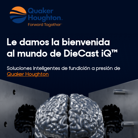
Skip
to
content
Le damos la bienvenida
al mundo de DieCast iQ™
Soluciones inteligentes de fundición a presión de
Quaker Houghton