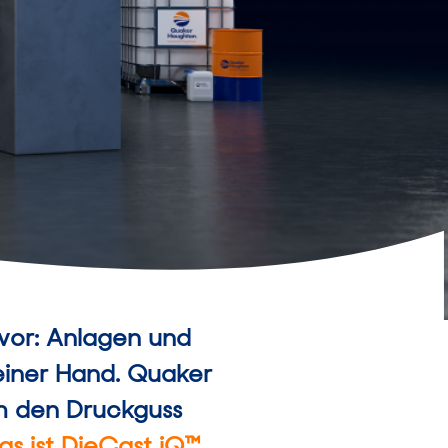
 vor: Anlagen und
einer Hand. Quaker
m den Druckguss
as ist DieCast iQ™
.