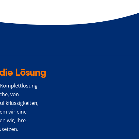
die Lösung
e Komplettlösung
che, von
ikflüssigkeiten,
em wir eine
n wir, Ihre
usetzen.