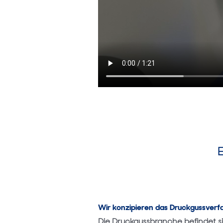
E
Wir konzipieren das Druckgussverf
Die Druckgussbranche befindet sic