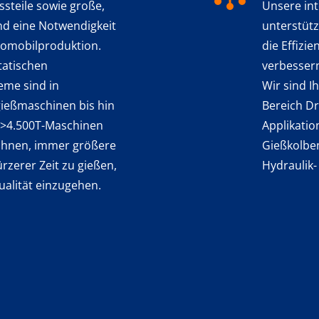
steile sowie große,
Unsere in
ind eine Notwendigkeit
unterstütz
tomobilproduktion.
die Effizi
tatischen
verbessern
eme sind in
Wir sind I
gießmaschinen bis hin
Bereich Dr
 >4.500T-Maschinen
Applikatio
 Ihnen, immer größere
Gießkolbe
rzerer Zeit zu gießen,
Hydraulik-
alität einzugehen.