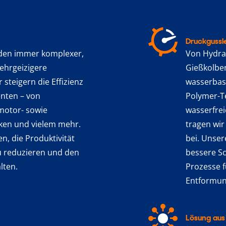
Druckgussl
en immer komplexer,
Von Hydrau
 ehrgeizigere
Gießkolbe
 steigern die Effizienz
wasserbas
nten – von
Polymer-T
motor- sowie
wasserfre
ken und vielem mehr.
tragen wir
n, die Produktivität
bei. Unser
u reduzieren und den
bessere S
lten.
Prozesse f
Entformun
Lösung aus