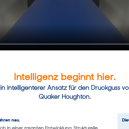
Intelligenz beginnt hier.
in intelligenterer Ansatz für den Druckguss v
Quaker Houghton.
ahren neu.
Die
h in einer rasanten Entwicklung. Strukturelle