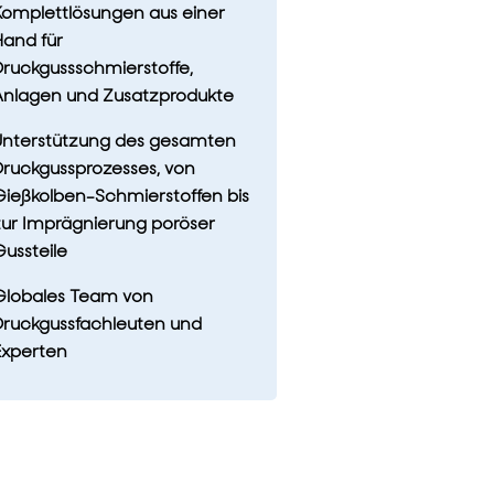
omplettlösungen aus einer
and für
ruckgussschmierstoffe,
Anlagen und Zusatzprodukte
Unterstützung des gesamten
ruckgussprozesses, von
ießkolben-Schmierstoffen bis
ur Imprägnierung poröser
ussteile
Globales Team von
Druckgussfachleuten und
Experten