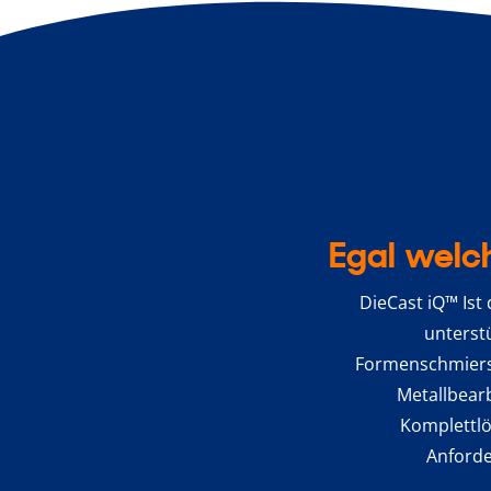
Egal welc
DieCast iQ™ Ist
unterst
Formenschmierst
Metallbear
Komplettlö
Anforde