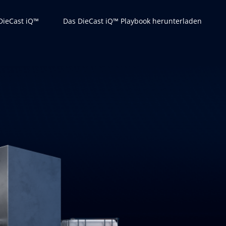
 DieCast iQ™
Das DieCast iQ™ Playbook herunterladen