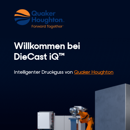
Skip
to
content
Willkommen bei
DieCast iQ™
Intelligenter Druckguss von
Quaker Houghton